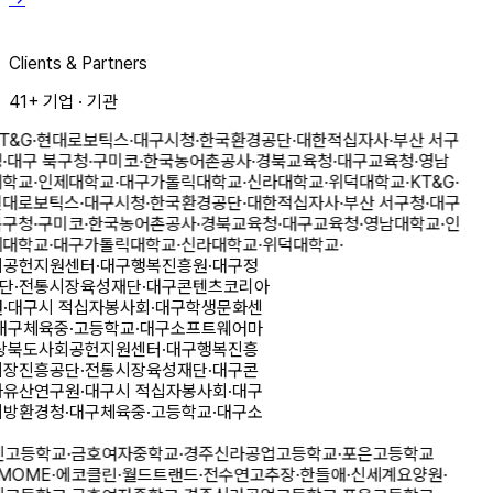
Clients & Partners
41
+
기업 · 기관
T&G
·
현대로보틱스
·
대구시청
·
한국환경공단
·
대한적십자사
·
부산 서구
청
·
대구 북구청
·
구미코
·
한국농어촌공사
·
경북교육청
·
대구교육청
·
영남
대학교
·
인제대학교
·
대구가톨릭대학교
·
신라대학교
·
위덕대학교
·
KT&G
·
현대로보틱스
·
대구시청
·
한국환경공단
·
대한적십자사
·
부산 서구청
·
대구
북구청
·
구미코
·
한국농어촌공사
·
경북교육청
·
대구교육청
·
영남대학교
·
인
제대학교
·
대구가톨릭대학교
·
신라대학교
·
위덕대학교
·
회공헌지원센터
·
대구행복진흥원
·
대구정
공단
·
전통시장육성재단
·
대구콘텐츠코리아
원
·
대구시 적십자봉사회
·
대구학생문화센
대구체육중·고등학교
·
대구소프트웨어마
상북도사회공헌지원센터
·
대구행복진흥
시장진흥공단
·
전통시장육성재단
·
대구콘
화유산연구원
·
대구시 적십자봉사회
·
대구
지방환경청
·
대구체육중·고등학교
·
대구소
인고등학교
·
금호여자중학교
·
경주신라공업고등학교
·
포은고등학교
MOME
·
에코클린
·
월드트랜드
·
전수연고추장
·
한들애
·
신세계요양원
·