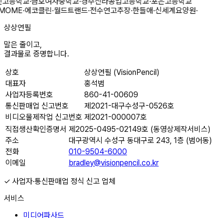
인고등학교
·
금호여자중학교
·
경주신라공업고등학교
·
포은고등학교
MOME
·
에코클린
·
월드트랜드
·
전수연고추장
·
한들애
·
신세계요양원
·
상상연필
말은 줄이고,
결과물로 증명합니다.
상호
상상연필 (VisionPencil)
대표자
홍석범
사업자등록번호
860-41-00609
통신판매업 신고번호
제2021-대구수성구-0526호
비디오물제작업 신고번호
제2021-000007호
직접생산확인증명서
제2025-0495-02149호 (동영상제작서비스)
주소
대구광역시 수성구 동대구로 243, 1층 (범어동)
전화
010-9504-6000
이메일
bradley@visionpencil.co.kr
✓ 사업자·통신판매업 정식 신고 업체
서비스
미디어파사드