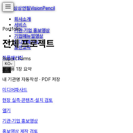
상상연필
VisionPencil
회사소개
서비스
Portfolio
기관·기업 홍보영상
기업매뉴얼영상
전체 프로젝트
미디어파사드
모션교탁
작품
매거진
Report Forms
KO
보고용 1장 요약
🌙
내 기관명 자동작성 · PDF 저장
미디어파사드
현장 실측·콘텐츠·설치 검토
열기
기관·기업 홍보영상
홍보영상 제작 검토