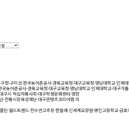
구청
·
구미코
·
한국농어촌공사
·
경북교육청
·
대구교육청
·
영남대학교
·
인제대
국농어촌공사
·
경북교육청
·
대구교육청
·
영남대학교
·
인제대학교
·
대구가톨
원
·
대구시 적십자봉사회
·
대구학생문화센터
·
영천
공단
·
전통시장육성재단
·
대구콘텐츠코리아랩
·
의
린
·
월드트랜드
·
전수연고추장
·
한들애
·
신세계요양원
·
명인고등학교
·
금호여