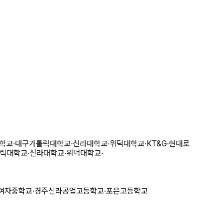
학교
·
대구가톨릭대학교
·
신라대학교
·
위덕대학교
·
KT&G
·
현대로
릭대학교
·
신라대학교
·
위덕대학교
·
자중학교
·
경주신라공업고등학교
·
포은고등학교