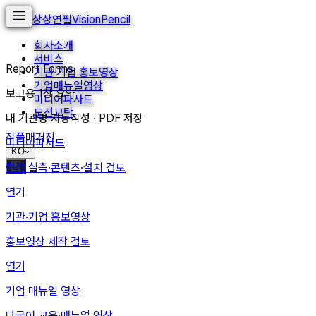
상상연필
VisionPencil
회사소개
서비스
Report Forms
기관·기업 홍보영상
기업매뉴얼영상
보고용 1장 요약
미디어파사드
모션교탁
내 기관명 자동작성 · PDF 저장
작품
매거진
미디어파사드
KO
현장 실측·콘텐츠·설치 검토
🌙
열기
기관·기업 홍보영상
홍보영상 제작 검토
열기
기업 매뉴얼 영상
다국어 교육·매뉴얼 영상