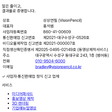
말은 줄이고,
결과물로 증명합니다.
상호
상상연필 (VisionPencil)
대표자
홍석범
사업자등록번호
860-41-00609
통신판매업 신고번호
제2021-대구수성구-0526호
비디오물제작업 신고번호
제2021-000007호
직접생산확인증명서
제2025-0495-02149호 (동영상제작서비스)
주소
대구광역시 수성구 동대구로 243, 1층 (범어동)
전화
010-9504-6000
이메일
bradley@visionpencil.co.kr
✓ 사업자·통신판매업 정식 신고 업체
서비스
미디어파사드
홍보영상 제작
3D 렌더링
기업매뉴얼영상