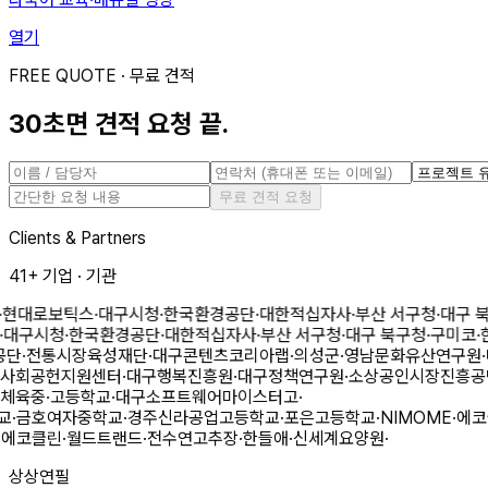
열기
FREE QUOTE · 무료 견적
30초면 견적 요청 끝.
무료 견적 요청
Clients & Partners
41
+
기업 · 기관
현대로보틱스
·
대구시청
·
한국환경공단
·
대한적십자사
·
부산 서구청
·
대구 북
대구시청
·
한국환경공단
·
대한적십자사
·
부산 서구청
·
대구 북구청
·
구미코
·
한
흥공단
·
전통시장육성재단
·
대구콘텐츠코리아랩
·
의성군
·
영남문화유산연구
도사회공헌지원센터
·
대구행복진흥원
·
대구정책연구원
·
소상공인시장진흥
구체육중·고등학교
·
대구소프트웨어마이스터고
·
·
금호여자중학교
·
경주신라공업고등학교
·
포은고등학교
·
NIMOME
·
에코클
에코클린
·
월드트랜드
·
전수연고추장
·
한들애
·
신세계요양원
·
상상연필