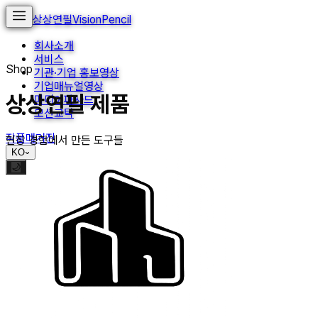
상상연필
VisionPencil
회사소개
서비스
Shop
기관·기업 홍보영상
기업매뉴얼영상
상상연필 제품
미디어파사드
모션교탁
작품
매거진
현장 경험에서 만든 도구들
KO
🌙