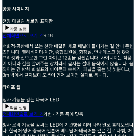
공공 사이니지
천장 매달림 세로형 표지판
작품 실행
전체화면으로 보기 ↗
9:16
백화점·공항에서 쓰는 천장 매달림 세로 패널에 들어가는 길 안내 콘텐
츠입니다. 엘리베이터·계단, 종합민원실, 화장실, 안내데스크 등 8종
프리셋과 선으로만 그린 아이콘 12종을 갖췄습니다. 사이니지는 작품
이 아니라 길을 알려주는 장치라서 글자는 절대 움직이지 않습니다. 움
직이는 건 방향 화살표와 아이콘의 숨쉬기, 패널을 훑는 빛 셋뿐이고,
3m 밖에서 글자보다 모션이 먼저 보이면 실패로 봅니다.
타이포 월
청사 기둥을 감는 다국어 LED
작품 실행
전체화면으로 보기 ↗
가변 · 기둥 폭에 맞춤
청사 로비 기둥을 감싸는 LED에 기관명을 여러 나라 말로 흘려보냅니
다. 한국어·영어·중국어·일본어·베트남어·태국어를 같은 결로 다뤄, 어