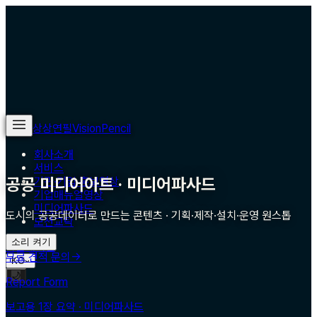
상상연필
VisionPencil
회사소개
서비스
공공 미디어아트 · 미디어파사드
기관·기업 홍보영상
기업매뉴얼영상
미디어파사드
도시의 공공데이터로 만드는 콘텐츠 · 기획·제작·설치·운영 원스톱
모션교탁
소리 켜기
작품
매거진
무료 견적 문의
→
KO
🌙
Report Form
보고용 1장 요약 ·
미디어파사드