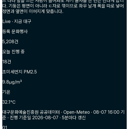
느 나라 말을 쓰는 사람이 들어와도 자기 글자를 한 번은 만나게 합니
다. 기둥은 평면이 아니라 ㄷ자로 꺾이므로 좌우 날개 폭을 따로 넣어
정면과 옆면이 이어지게 맞춥니다.
Live · 지금 대구
등록 문화행사
5,208
건
오늘 진행 중
18
건
초미세먼지 PM2.5
9.8
㎍/㎥
기온
32.1
℃
대구문화예술진흥원 공공데이터 · Open-Meteo
· 08-07 16:00 기
준
· 진행 기준일 2026-08-07
· 5분마다 갱신
01