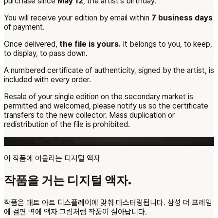
purchase since
May 12
, the artist's birthday.
You will receive your edition by email within
7 business days
of payment.
Once delivered,
the file is yours.
It belongs to you, to keep,
to display, to pass down.
A numbered certificate of authenticity, signed by the artist, is
included with every order.
Resale of your single edition on the secondary market is
permitted and welcomed, please notify us so the certificate
transfers to the new collector. Mass duplication or
redistribution of the file is prohibited.
Samsung The Frame
이 작품에 어울리는 디지털 액자
작품을 거는 디지털 액자.
작품은 매트 아트 디스플레이에 맞춰 마스터링됩니다. 삼성 더 프레임
에 걸면 벽에 액자 그림처럼 작품이 살아납니다.