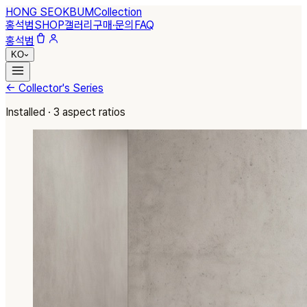
HONG SEOKBUM
Collection
홍석범
SHOP
갤러리
구매·문의
FAQ
홍석범
KO
← Collector's Series
Installed · 3 aspect ratios